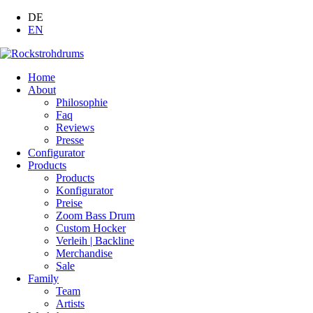
DE
EN
Home
About
Philosophie
Faq
Reviews
Presse
Configurator
Products
Products
Konfigurator
Preise
Zoom Bass Drum
Custom Hocker
Verleih | Backline
Merchandise
Sale
Family
Team
Artists