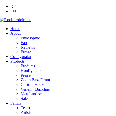
DE
EN
Home
About
Philosophie
Faq
Reviews
Presse
Configurator
Products
Products
Konfigurator
Preise
Zoom Bass Drum
Custom Hocker
Verleih | Backline
Merchandise
Sale
Family
Team
Artists