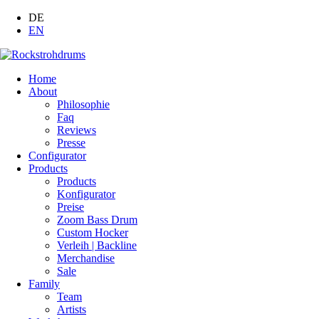
DE
EN
Home
About
Philosophie
Faq
Reviews
Presse
Configurator
Products
Products
Konfigurator
Preise
Zoom Bass Drum
Custom Hocker
Verleih | Backline
Merchandise
Sale
Family
Team
Artists