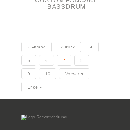
CUSTOM PANCAKE
BASSDRUM
« Anfang
Zurück
4
5
6
7
8
9
10
Vorwärts
Ende »