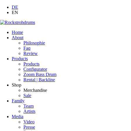
DE
EN
Home
About
Philosophie
Faq
Review
Products
Products
Configurator
Zoom Bass Drum
Rental | Backline
Shop
Merchandise
Sale
Family
Team
Artists
Media
Video
Presse